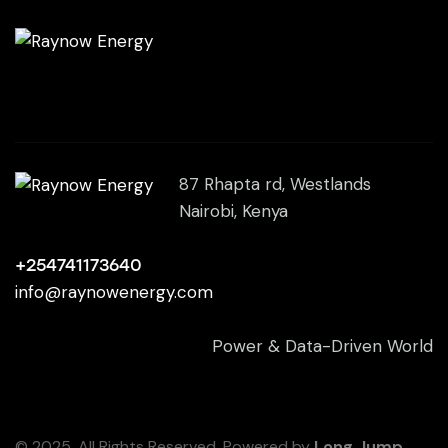
87 Rhapta rd, Westlands
Nairobi, Kenya
+254741173640
info@raynowenergy.com
Power & Data-Driven World
© 2025. All Rights Reserved. Powered by
Long Jump