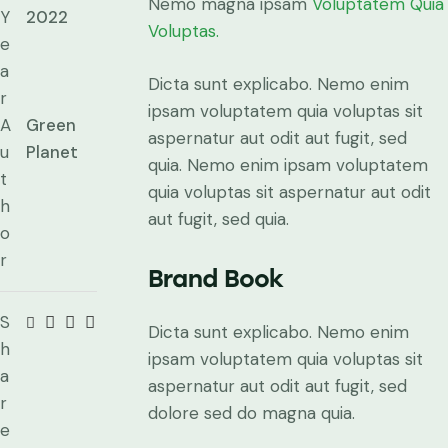
Nemo magna ipsam
Voluptatem Quia
Y
2022
Voluptas.
e
a
Dicta sunt explicabo. Nemo enim
r
ipsam voluptatem quia voluptas sit
A
Green
aspernatur aut odit aut fugit, sed
u
Planet
quia. Nemo enim ipsam voluptatem
t
quia voluptas sit aspernatur aut odit
h
aut fugit, sed quia.
o
r
Brand Book
S
Dicta sunt explicabo. Nemo enim
h
ipsam voluptatem quia voluptas sit
a
aspernatur aut odit aut fugit, sed
r
dolore sed do magna quia.
e